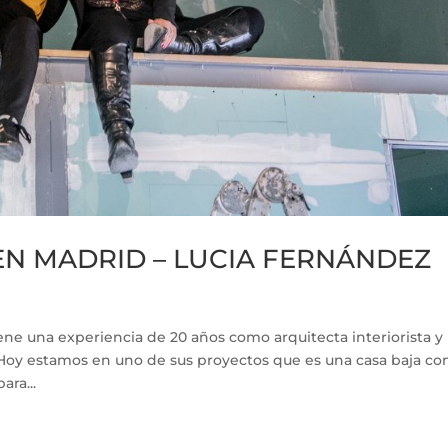
 EN MADRID – LUCIA FERNÁNDEZ
ene una experiencia de 20 años como arquitecta interiorista y
 Hoy estamos en uno de sus proyectos que es una casa baja co
ara...