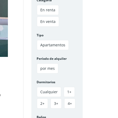
Categoría
En renta
En venta
Tipo
Apartamentos
Período de alquiler
por mes
Dormitorios
Cualquier
1+
n
2+
3+
4+
Baños