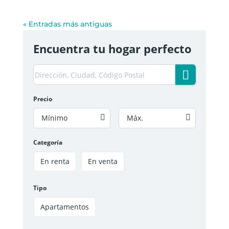
« Entradas más antiguas
Encuentra tu hogar perfecto
Precio
Mínimo
Máx.
Categoría
En renta
En venta
Tipo
Apartamentos