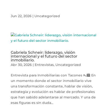
Jun 22, 2026
|
Uncategorized
Gabriela Schneir: liderazgo, visión
internacional y el futuro del sector
inmobiliario.
Abr 30, 2026
|
Entrevistas
,
Uncategorized
Entrevista para Inmobiliarias con Tacones 👠🏙️ En
un momento donde el sector inmobiliario vive
una transformación constante, hablar de visión,
estrategia y evolución es hablar de profesionales
que han sabido adelantarse al mercado. Y una de
esas figuras es sin duda...