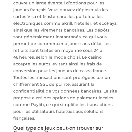
couvre un large éventail d’options pour les
joueurs français. Vous pouvez déposer via les
cartes Visa et Mastercard, les portefeuilles
électroniques comme Skrill, Neteller, et ecoPayz,
ainsi que les virements bancaires. Les dépôts
sont généralement instantanés, ce qui vous
permet de commencer à jouer sans délai. Les
retraits sont traités en moyenne sous 24 à
48 heures, selon le mode choisi. Le casino
accepte les euros, évitant ainsi les frais de
conversion pour les joueurs de casea france.
Toutes les transactions sont protégées par un
chiffrement SSL de pointe, assurant la
confidentialité de vos données bancaires. Le site
propose aussi des options de paiement locales
comme Paylib, ce qui simplifie les transactions
pour les utilisateurs habitués aux solutions
françaises.
Quel type de jeux peut‑on trouver sur