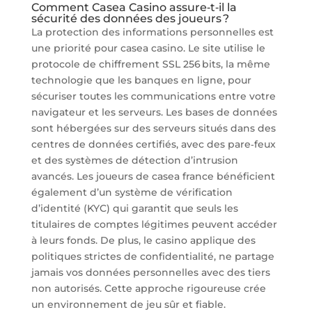
Comment Casea Casino assure‑t‑il la
sécurité des données des joueurs ?
La protection des informations personnelles est
une priorité pour casea casino. Le site utilise le
protocole de chiffrement SSL 256 bits, la même
technologie que les banques en ligne, pour
sécuriser toutes les communications entre votre
navigateur et les serveurs. Les bases de données
sont hébergées sur des serveurs situés dans des
centres de données certifiés, avec des pare‑feux
et des systèmes de détection d’intrusion
avancés. Les joueurs de casea france bénéficient
également d’un système de vérification
d’identité (KYC) qui garantit que seuls les
titulaires de comptes légitimes peuvent accéder
à leurs fonds. De plus, le casino applique des
politiques strictes de confidentialité, ne partage
jamais vos données personnelles avec des tiers
non autorisés. Cette approche rigoureuse crée
un environnement de jeu sûr et fiable.