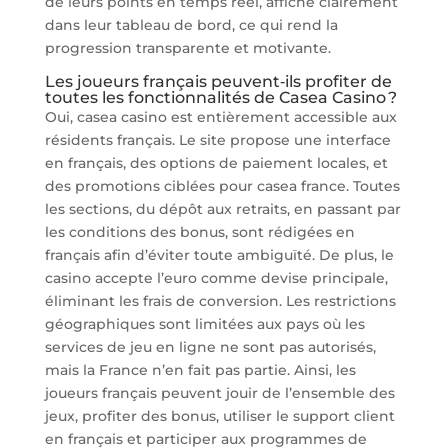
de leurs points en temps réel, affiché clairement
dans leur tableau de bord, ce qui rend la
progression transparente et motivante.
Les joueurs français peuvent‑ils profiter de
toutes les fonctionnalités de Casea Casino ?
Oui, casea casino est entièrement accessible aux
résidents français. Le site propose une interface
en français, des options de paiement locales, et
des promotions ciblées pour casea france. Toutes
les sections, du dépôt aux retraits, en passant par
les conditions des bonus, sont rédigées en
français afin d’éviter toute ambiguïté. De plus, le
casino accepte l’euro comme devise principale,
éliminant les frais de conversion. Les restrictions
géographiques sont limitées aux pays où les
services de jeu en ligne ne sont pas autorisés,
mais la France n’en fait pas partie. Ainsi, les
joueurs français peuvent jouir de l’ensemble des
jeux, profiter des bonus, utiliser le support client
en français et participer aux programmes de