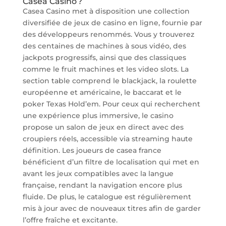
Casea Casino ?
Casea Casino met à disposition une collection
diversifiée de jeux de casino en ligne, fournie par
des développeurs renommés. Vous y trouverez
des centaines de machines à sous vidéo, des
jackpots progressifs, ainsi que des classiques
comme le fruit machines et les video slots. La
section table comprend le blackjack, la roulette
européenne et américaine, le baccarat et le
poker Texas Hold’em. Pour ceux qui recherchent
une expérience plus immersive, le casino
propose un salon de jeux en direct avec des
croupiers réels, accessible via streaming haute
définition. Les joueurs de casea france
bénéficient d’un filtre de localisation qui met en
avant les jeux compatibles avec la langue
française, rendant la navigation encore plus
fluide. De plus, le catalogue est régulièrement
mis à jour avec de nouveaux titres afin de garder
l’offre fraîche et excitante.