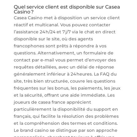
Quel service client est disponible sur Casea
Casino ?
Casea Casino met à disposition un service client
réactif et multicanal. Vous pouvez contacter
l’assistance 24 h/24 et 7 j/7 via le chat en direct
disponible sur le site, où des agents
francophones sont prêts à répondre à vos
questions. Alternativement, un formulaire de
contact par e‑mail vous permet d’envoyer des
requêtes détaillées, avec un délai de réponse
généralement inférieur à 24 heures. La FAQ du
site, très bien structurée, couvre les questions
fréquentes sur les bonus, les paiements, les jeux
et la sécurité, offrant une aide immédiate. Les
joueurs de casea france apprécient
particulièrement la disponibilité du support en
français, qui facilite la résolution des problèmes
et la compréhension des termes et conditions.
Le brand casino se distingue par son approche