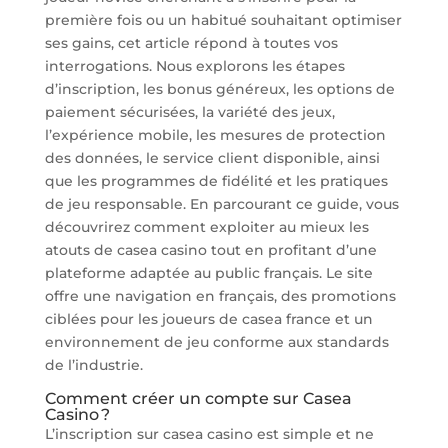
première fois ou un habitué souhaitant optimiser
ses gains, cet article répond à toutes vos
interrogations. Nous explorons les étapes
d’inscription, les bonus généreux, les options de
paiement sécurisées, la variété des jeux,
l’expérience mobile, les mesures de protection
des données, le service client disponible, ainsi
que les programmes de fidélité et les pratiques
de jeu responsable. En parcourant ce guide, vous
découvrirez comment exploiter au mieux les
atouts de casea casino tout en profitant d’une
plateforme adaptée au public français. Le site
offre une navigation en français, des promotions
ciblées pour les joueurs de casea france et un
environnement de jeu conforme aux standards
de l’industrie.
Comment créer un compte sur Casea
Casino ?
L’inscription sur casea casino est simple et ne