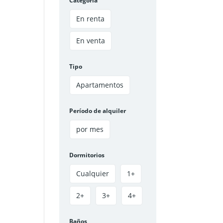
Categoría
En renta
En venta
Tipo
Apartamentos
Período de alquiler
por mes
Dormitorios
Cualquier
1+
2+
3+
4+
Baños