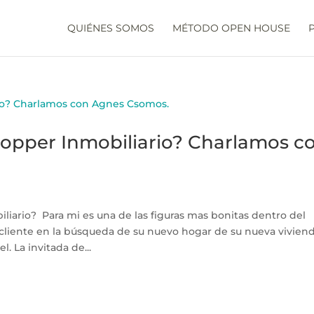
QUIÉNES SOMOS
MÉTODO OPEN HOUSE
opper Inmobiliario? Charlamos c
liario? Para mi es una de las figuras mas bonitas dentro del
liente en la búsqueda de su nuevo hogar de su nueva viviend
. La invitada de...