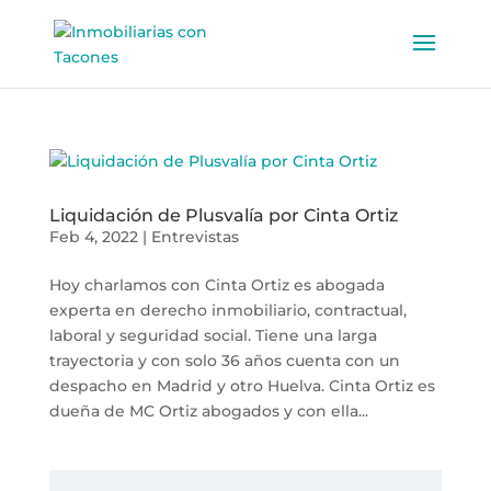
Liquidación de Plusvalía por Cinta Ortiz
Feb 4, 2022
|
Entrevistas
Hoy charlamos con Cinta Ortiz es abogada
experta en derecho inmobiliario, contractual,
laboral y seguridad social. Tiene una larga
trayectoria y con solo 36 años cuenta con un
despacho en Madrid y otro Huelva. Cinta Ortiz es
dueña de MC Ortiz abogados y con ella...