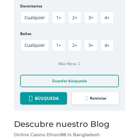
Dormitorios
Cualquier
1+
2+
3+
4+
Baños
Cualquier
1+
2+
3+
4+
Más filtros
Guardar búsqueda
BÚSQUEDA
Reiniciar
Descubre nuestro Blog
Online Casino Dhoni88 in Bangladesh