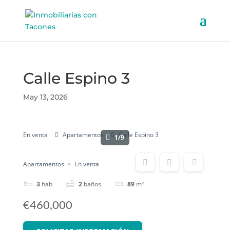
Calle Espino 3
May 13, 2026
En venta
Apartamentos
Calle Espino 3
1/9
Apartamentos
En venta
3
hab
2
baños
89
m²
€460,000