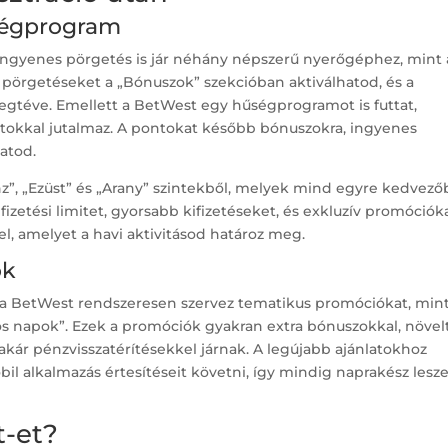
ségprogram
ingyenes pörgetés is jár néhány népszerű nyerőgéphez, mint 
a pörgetéseket a „Bónuszok” szekcióban aktiválhatod, és a
gtéve. Emellett a BetWest egy hűségprogramot is futtat,
okkal jutalmaz. A pontokat később bónuszokra, ingyenes
atod.
nz”, „Ezüst” és „Arany” szintekből, melyek mind egyre kedvez
izetési limitet, gyorsabb kifizetéseket, és exkluzív promócióka
el, amelyet a havi aktivitásod határoz meg.
ók
 a BetWest rendszeresen szervez tematikus promóciókat, min
ós napok”. Ezek a promóciók gyakran extra bónuszokkal, növel
kár pénzvisszatérítésekkel járnak. A legújabb ajánlatokhoz
bil alkalmazás értesítéseit követni, így mindig naprakész lesze
t-et?