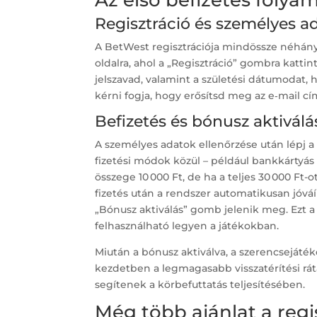
Az első befizetés folya
Regisztráció és személyes a
A BetWest regisztrációja mindössze néhány
oldalra, ahol a „Regisztráció” gombra katti
jelszavad, valamint a születési dátumodat,
kérni fogja, hogy erősítsd meg az e‑mail 
Befizetés és bónusz aktiválá
A személyes adatok ellenőrzése után lépj a
fizetési módok közül – például bankkártyás 
összege 10 000 Ft, de ha a teljes 30 000 Ft-
fizetés után a rendszer automatikusan jóváír
„Bónusz aktiválás” gomb jelenik meg. Ezt
felhasználható legyen a játékokban.
Miután a bónusz aktiválva, a szerencsejáté
kezdetben a legmagasabb visszatérítési rá
segítenek a körbefuttatás teljesítésében.
Még több ajánlat a regi