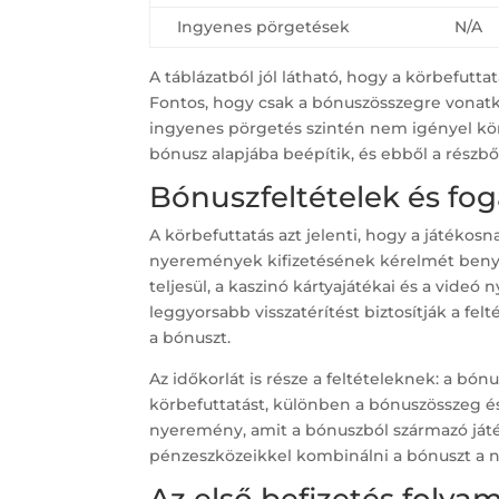
Ingyenes pörgetések
N/A
A táblázatból jól látható, hogy a körbefutta
Fontos, hogy csak a bónuszösszegre vonatko
ingyenes pörgetés szintén nem igényel kö
bónusz alapjába beépítik, és ebből a részb
Bónuszfeltételek és fo
A körbefuttatás azt jelenti, hogy a játékos
nyeremények kifizetésének kérelmét benyú
teljesül, a kaszinó kártyajátékai és a vide
leggyorsabb visszatérítést biztosítják a f
a bónuszt.
Az időkorlát is része a feltételeknek: a bónu
körbefuttatást, különben a bónuszösszeg é
nyeremény, amit a bónuszból származó játék
pénzeszközeikkel kombinálni a bónuszt 