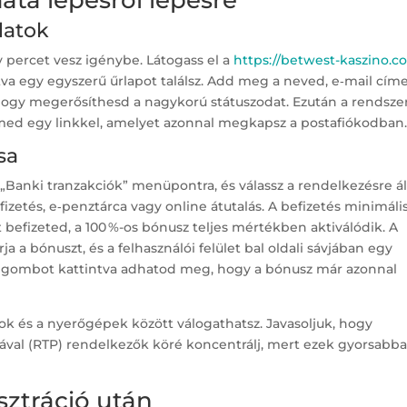
mata lépésről lépésre
datok
 percet vesz igénybe. Látogass el a
https://betwest-kaszino.c
ntva egy egyszerű űrlapot találsz. Add meg a neved, e‑mail cím
 hogy megerősíthesd a nagykorú státuszodat. Ezután a rendsze
címed egy linkkel, amelyet azonnal megkapsz a postafiókodban
sa
 „Banki tranzakciók” menüpontra, és válassz a rendelkezésre ál
fizetés, e‑penztárca vagy online átutalás. A befizetés minimáli
ot befizeted, a 100 %-os bónusz teljes mértékben aktiválódik. A
ja a bónuszt, és a felhasználói felület bal oldali sávjában egy
 a gombot kattintva adhatod meg, hogy a bónusz már azonnal
kok és a nyerőgépek között válogathatsz. Javasoljuk, hogy
tával (RTP) rendelkezők köré koncentrálj, mert ezek gyorsabb
sztráció után