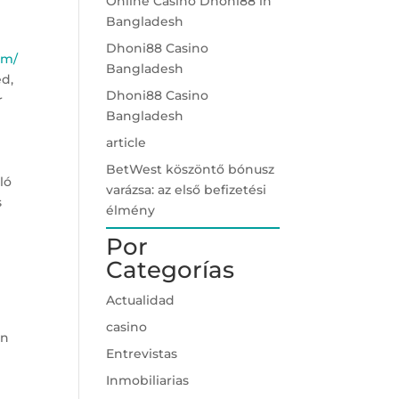
Online Casino Dhoni88 in
Bangladesh
Dhoni88 Casino
om/
Bangladesh
ed,
Dhoni88 Casino
r
Bangladesh
.
article
BetWest köszöntő bónusz
ló
varázsa: az első befizetési
s
élmény
Por
Categorías
Actualidad
casino
an
Entrevistas
Inmobiliarias