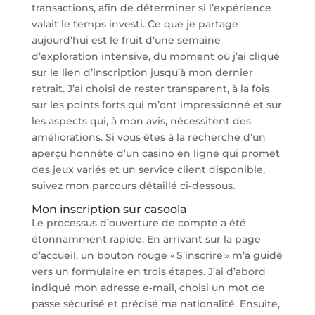
transactions, afin de déterminer si l’expérience
valait le temps investi. Ce que je partage
aujourd’hui est le fruit d’une semaine
d’exploration intensive, du moment où j’ai cliqué
sur le lien d’inscription jusqu’à mon dernier
retrait. J’ai choisi de rester transparent, à la fois
sur les points forts qui m’ont impressionné et sur
les aspects qui, à mon avis, nécessitent des
améliorations. Si vous êtes à la recherche d’un
aperçu honnête d’un casino en ligne qui promet
des jeux variés et un service client disponible,
suivez mon parcours détaillé ci‑dessous.
Mon inscription sur casoola
Le processus d’ouverture de compte a été
étonnamment rapide. En arrivant sur la page
d’accueil, un bouton rouge « S’inscrire » m’a guidé
vers un formulaire en trois étapes. J’ai d’abord
indiqué mon adresse e‑mail, choisi un mot de
passe sécurisé et précisé ma nationalité. Ensuite,