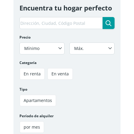
Encuentra tu hogar perfecto
Precio
Mínimo
Máx.
Categoría
En renta
En venta
Tipo
Apartamentos
Período de alquiler
por mes