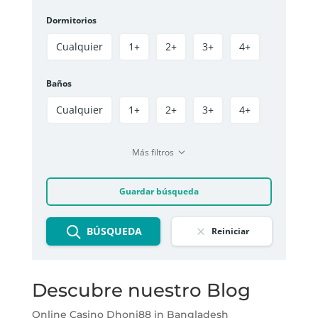
Dormitorios
Cualquier
1+
2+
3+
4+
Baños
Cualquier
1+
2+
3+
4+
Más filtros
Guardar búsqueda
BÚSQUEDA
Reiniciar
Descubre nuestro Blog
Online Casino Dhoni88 in Bangladesh