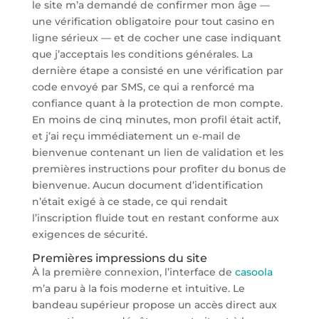
le site m’a demandé de confirmer mon âge —
une vérification obligatoire pour tout casino en
ligne sérieux — et de cocher une case indiquant
que j’acceptais les conditions générales. La
dernière étape a consisté en une vérification par
code envoyé par SMS, ce qui a renforcé ma
confiance quant à la protection de mon compte.
En moins de cinq minutes, mon profil était actif,
et j’ai reçu immédiatement un e‑mail de
bienvenue contenant un lien de validation et les
premières instructions pour profiter du bonus de
bienvenue. Aucun document d’identification
n’était exigé à ce stade, ce qui rendait
l’inscription fluide tout en restant conforme aux
exigences de sécurité.
Premières impressions du site
À la première connexion, l’interface de
casoola
m’a paru à la fois moderne et intuitive. Le
bandeau supérieur propose un accès direct aux