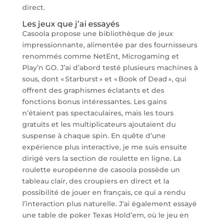
direct.
Les jeux que j’ai essayés
Casoola propose une bibliothèque de jeux
impressionnante, alimentée par des fournisseurs
renommés comme NetEnt, Microgaming et
Play’n GO. J’ai d’abord testé plusieurs machines à
sous, dont « Starburst » et « Book of Dead », qui
offrent des graphismes éclatants et des
fonctions bonus intéressantes. Les gains
n’étaient pas spectaculaires, mais les tours
gratuits et les multiplicateurs ajoutaient du
suspense à chaque spin. En quête d’une
expérience plus interactive, je me suis ensuite
dirigé vers la section de roulette en ligne. La
roulette européenne de casoola possède un
tableau clair, des croupiers en direct et la
possibilité de jouer en français, ce qui a rendu
l’interaction plus naturelle. J’ai également essayé
une table de poker Texas Hold’em, où le jeu en