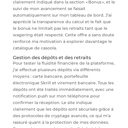
clairement indiqué dans la section « Bonus », et le
suivi de mon avancement se faisait
automatiquement sur mon tableau de bord. J’ai
apprécié la transparence du calcul et le fait que
le bonus ne limitait pas les retraits tant que le
wagering était respecté. Cette offre a sans doute
renforcé ma motivation à explorer davantage le
catalogue de casoola.
Gestion des dépôts et des retraits
Pour tester la fluidité financière de la plateforme,
j’ai effectué plusieurs dépôts via différents
moyens : carte bancaire, portefeuille
électronique Skrill et virement bancaire. Tous les
dépôts ont été traités immédiatement, avec une
notification push sur mon téléphone pour
confirmer la réception. Le site indique
clairement que les dépôts sont sécurisés grâce à
des protocoles de cryptage avancés, ce qui m’a
rassuré quant à la protection de mes données.