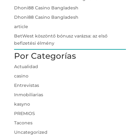
Dhoni88 Casino Bangladesh
Dhoni88 Casino Bangladesh
article
BetWest köszöntő bónusz varázsa: az első
befizetési élmény
Por Categorías
Actualidad
casino
Entrevistas
Inmobiliarias
kasyno
PREMIOS
Tacones
Uncategorized