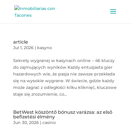
article
Jul 1, 2026
|
kasyno
Sekrety wygranej w kasynach online – 46 kluczy
do zajmujących wyników Każdy entuzjasta gier
hazardowych wie, że pasja nie zawsze przekłada
się na wysokie wygrane. W świecie, gdzie każdy
może zagrać z odległości kilku kliknięć, kluczowe
staje się zrozumienie, co...
BetWest köszöntő bónusz varázsa: az első
befizetési élmény
Jun 30, 2026
|
casino