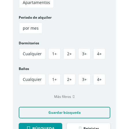
Apartamentos
Período de alquiler
por mes
Dormitorios
Cualquier
1+
2+
3+
4+
Baños
Cualquier
1+
2+
3+
4+
Más filtros
Guardar búsqueda
BÚSQUEDA
Reiniciar